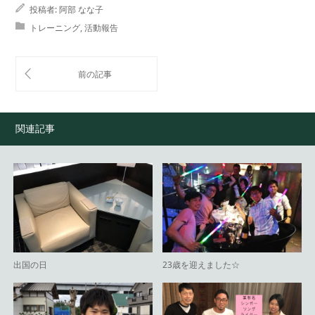
投稿者:
阿部 なな子
トレーニング
,
活動報告
関連記事
出国の日
23歳を迎えました☆