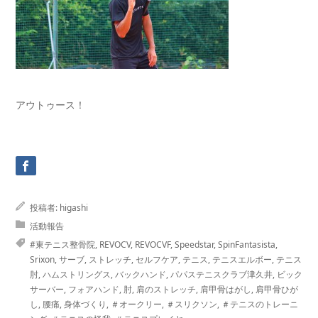
アウトゥース！
投稿者:
higashi
活動報告
#東テニス整骨院
,
REVOCV
,
REVOCVF
,
Speedstar
,
SpinFantasista
,
Srixon
,
サーブ
,
ストレッチ
,
セルフケア
,
テニス
,
テニスエルボー
,
テニス
肘
,
ハムストリングス
,
バックハンド
,
パパステニスクラブ津久井
,
ビック
サーバー
,
フォアハンド
,
肘
,
肩のストレッチ
,
肩甲骨はがし
,
肩甲骨ひが
し
,
腰痛
,
身体づくり
,
＃オークリー
,
＃スリクソン
,
＃テニスのトレーニ