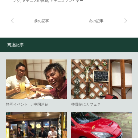
ング
,
＃テニスの怪我
,
＃テニスプレイヤー
関連記事
静岡イベント → 中国遠征
整骨院にカフェ？