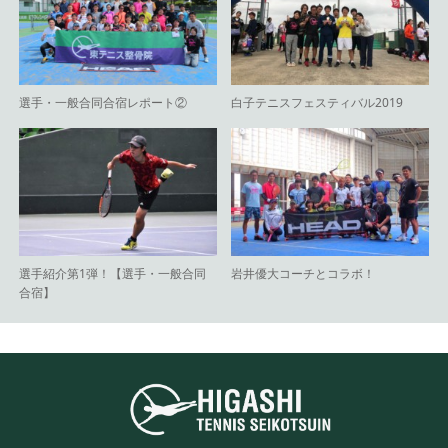
選手・一般合同合宿レポート②
白子テニスフェスティバル2019
選手紹介第1弾！【選手・一般合同
岩井優大コーチとコラボ！
合宿】