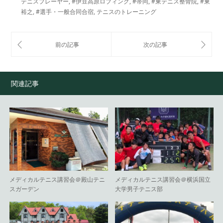
テニスプレーヤー
,
#伊豆高原ロブィング
,
#帯同
,
#東テニス整骨院
,
#東
裕之
,
#選手・一般合同合宿
,
テニスのトレーニング
関連記事
メディカルテニス講習会＠殿山テニ
メディカルテニス講習会＠横浜国立
スガーデン
大学男子テニス部