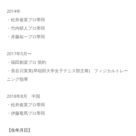
2014年
・松井俊英プロ帯同
・竹内研人プロ帯同
・井藤祐一プロ帯同
2017年5月〜
・福田創楽プロ 契約
・長谷川茉美(早稲田大学女子テニス部主将) フィジカルトレー
ニング指導
2018年8月 中国
・松井俊英プロ帯同
・伊藤竜馬プロ帯同
【生年月日】