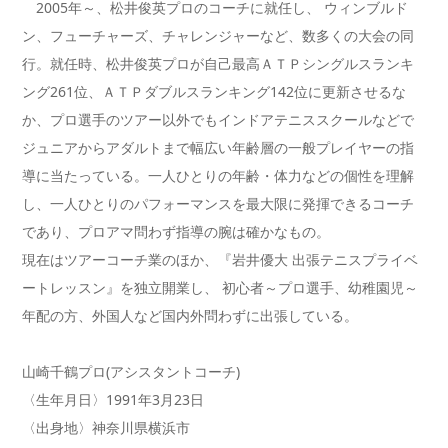
2005年～、松井俊英プロのコーチに就任し、 ウィンブルド
ン、フューチャーズ、チャレンジャーなど、数多くの大会の同
行。就任時、松井俊英プロが自己最高ＡＴＰシングルスランキ
ング261位、ＡＴＰダブルスランキング142位に更新させるな
か、プロ選手のツアー以外でもインドアテニススクールなどで
ジュニアからアダルトまで幅広い年齢層の一般プレイヤーの指
導に当たっている。一人ひとりの年齢・体力などの個性を理解
し、一人ひとりのパフォーマンスを最大限に発揮できるコーチ
であり、プロアマ問わず指導の腕は確かなもの。
現在はツアーコーチ業のほか、『岩井優大 出張テニスプライベ
ートレッスン』を独立開業し、 初心者～プロ選手、幼稚園児～
年配の方、外国人など国内外問わずに出張している。
山崎千鶴プロ(アシスタントコーチ)
〈生年月日〉1991年3月23日
〈出身地〉神奈川県横浜市