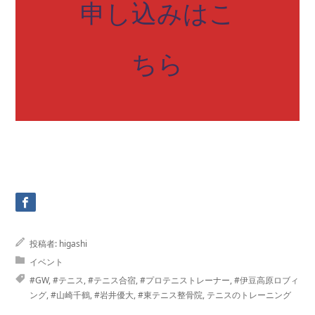
申し込みはこ
ちら
投稿者:
higashi
イベント
#GW
,
#テニス
,
#テニス合宿
,
#プロテニストレーナー
,
#伊豆高原ロブィ
ング
,
#山崎千鶴
,
#岩井優大
,
#東テニス整骨院
,
テニスのトレーニング