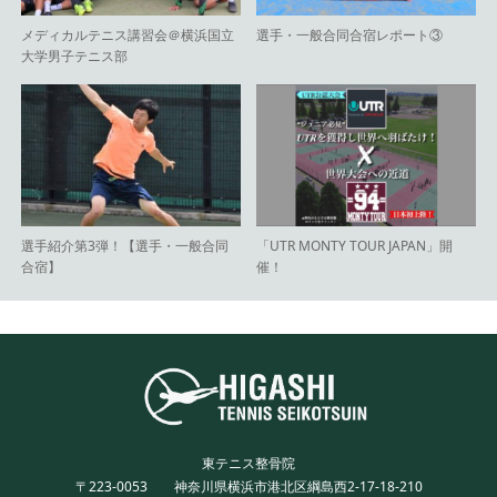
メディカルテニス講習会＠横浜国立
選手・一般合同合宿レポート③
大学男子テニス部
選手紹介第3弾！【選手・一般合同
「UTR MONTY TOUR JAPAN」開
合宿】
催！
東テニス整骨院
〒223-0053 神奈川県横浜市港北区綱島西2-17-18-210