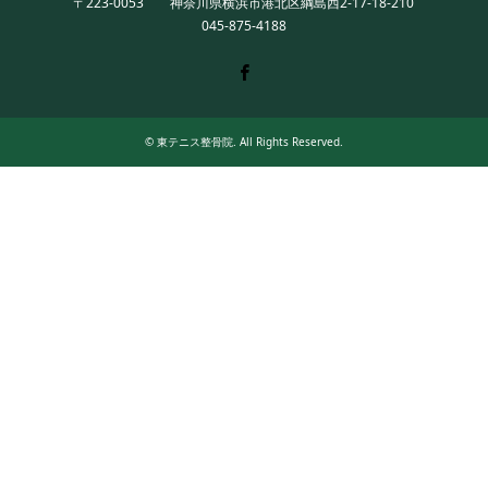
〒223-0053 神奈川県横浜市港北区綱島西2-17-18-210
045-875-4188
Twitter
Facebook
Instagram
©
東テニス整骨院
. All Rights Reserved.