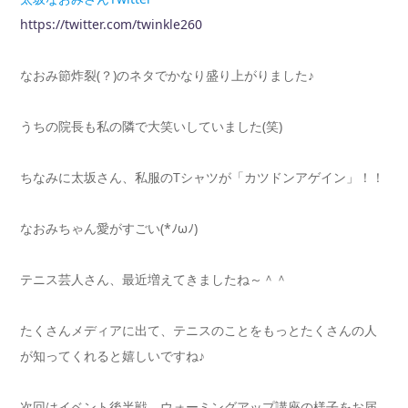
https://twitter.com/twinkle260
なおみ節炸裂(？)のネタでかなり盛り上がりました♪
うちの院長も私の隣で大笑いしていました(笑)
ちなみに太坂さん、私服のTシャツが「カツドンアゲイン」！！
なおみちゃん愛がすごい(*ﾉωﾉ)
テニス芸人さん、最近増えてきましたね～＾＾
たくさんメディアに出て、テニスのことをもっとたくさんの人
が知ってくれると嬉しいですね♪
次回はイベント後半戦、ウォーミングアップ講座の様子をお届