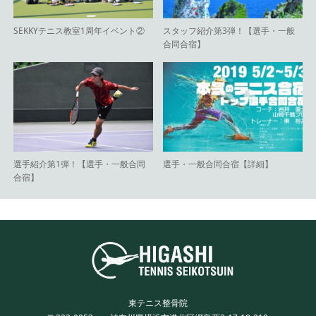
SEKKYテニス教室1周年イベント②
スタッフ紹介第3弾！【選手・一般
合同合宿】
選手紹介第1弾！【選手・一般合同
選手・一般合同合宿【詳細】
合宿】
東テニス整骨院