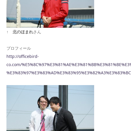
↑
北のほまれ
さん
プロフィール
http://officebird-
co.com/%E5%8C%97%E3%81%AE%E3%81%BB%E3%81%BE%E3
%E3%83%97%E3%83%AD%E3%83%95%E3%82%A3%E3%83%B